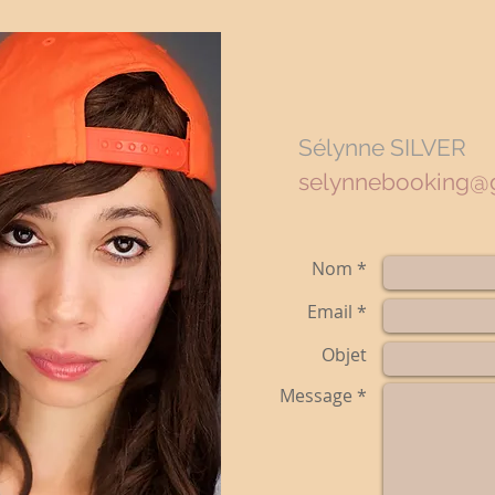
Sélynne SILVER
selynnebooking@
Nom *
Email *
Objet
Message *