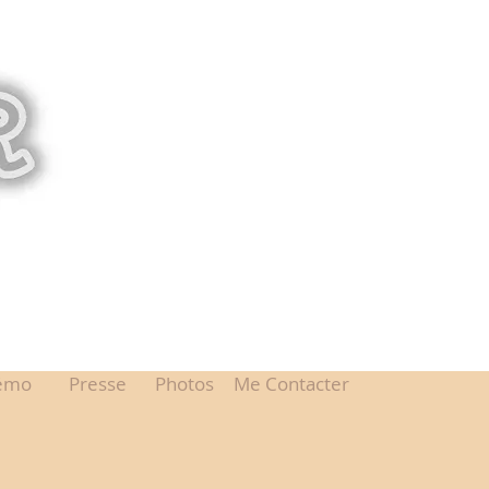
émo
Presse
Photos
Me Contacter